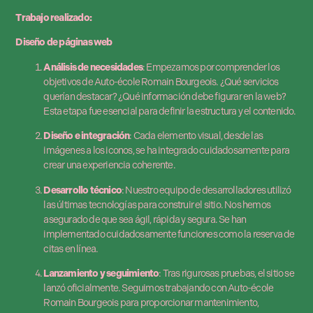
Trabajo realizado:
Diseño de páginas web
Análisis de necesidades
: Empezamos por comprender los
objetivos de Auto-école Romain Bourgeois. ¿Qué servicios
querían destacar? ¿Qué información debe figurar en la web?
Esta etapa fue esencial para definir la estructura y el contenido.
Diseño e integración
: Cada elemento visual, desde las
imágenes a los iconos, se ha integrado cuidadosamente para
crear una experiencia coherente.
Desarrollo técnico
: Nuestro equipo de desarrolladores utilizó
las últimas tecnologías para construir el sitio. Nos hemos
asegurado de que sea ágil, rápida y segura. Se han
implementado cuidadosamente funciones como la reserva de
citas en línea.
Lanzamiento y seguimiento
: Tras rigurosas pruebas, el sitio se
lanzó oficialmente. Seguimos trabajando con Auto-école
Romain Bourgeois para proporcionar mantenimiento,