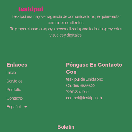
Teskipui es una joven agencia de comunicación que quiere estar
cerca de sus clientes.
Te proporcionamos apoyo personalizado para todos tus proyectos
visuales y digitales.
Enlaces
Póngase En Contacto
Con
Inicio
teskipui de Linkfabric
Servicios
Ch. des Bisses 32
Portfolio
1965 Savièse
contact@teskipui.ch
Contacto
Español
Boletín