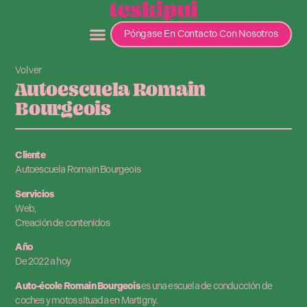
Póngase En Contacto Con Nosotros
Volver
Autoescuela Romain
Bourgeois
Cliente
Autoescuela Romain Bourgeois
Servicios
Web,
Creación de contenidos
Año
De 2022 a hoy
Auto-école Romain Bourgeois
es una escuela de conducción de
coches y motos situada en Martigny.