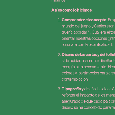
mismos.
Así es como lo hicimos:
Comprender el concepto
: Em
mundo del juego. ¿Cuáles eran 
quería abordar? ¿Cuál era el t
orientar nuestras opciones gráf
resonara con la espiritualidad.
Diseño de las cartas y del fol
sido cuidadosamente diseñada 
energía o un pensamiento. Hemo
colores y los símbolos para crea
contemplación.
Tipografía y
diseño: La elección
reforzar el impacto de los men
asegurado de que cada palabra 
diseño se ha concebido para fac