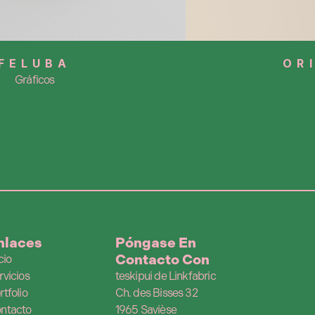
FELUBA
OR
Gráficos
nlaces
Póngase En
Contacto Con
cio
rvicios
teskipui de Linkfabric
rtfolio
Ch. des Bisses 32
ntacto
1965 Savièse