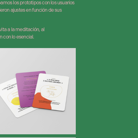
bamos los prototipos con los usuarios
ieron ajustes en función de sus
vita a la meditación, al
n con lo esencial.