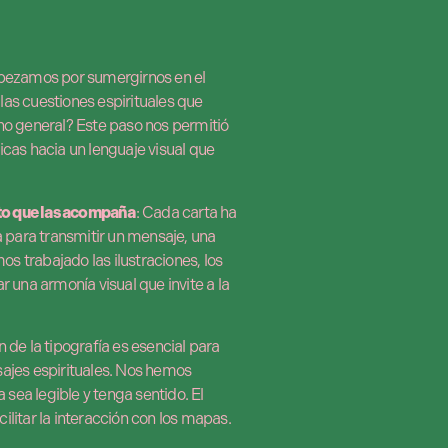
pezamos por sumergirnos en el
las cuestiones espirituales que
ono general? Este paso nos permitió
icas hacia un lenguaje visual que
leto que las acompaña
: Cada carta ha
para transmitir un mensaje, una
s trabajado las ilustraciones, los
r una armonía visual que invite a la
 de la tipografía es esencial para
sajes espirituales. Nos hemos
sea legible y tenga sentido. El
ilitar la interacción con los mapas.