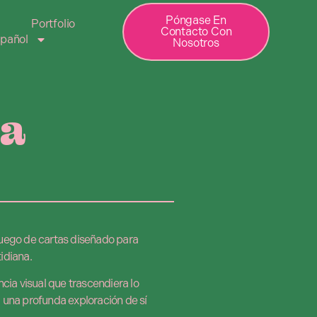
Póngase En
Portfolio
Contacto Con
pañol
Nosotros
La
 juego de cartas diseñado para
tidiana.
cia visual que trascendiera lo
ia una profunda exploración de sí