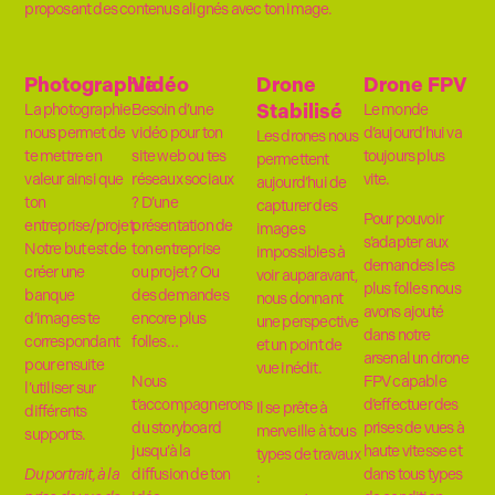
proposant des contenus alignés avec ton image.
Photographie
Vidéo
Drone
Drone FPV
Stabilisé
La photographie
Besoin d’une
Le monde
nous permet de
vidéo pour ton
d’aujourd’hui va
Les drones nous
te mettre en
site web ou tes
toujours plus
permettent
valeur ainsi que
réseaux sociaux
vite.
aujourd’hui de
ton
? D’une
capturer des
Pour pouvoir
entreprise/projet.
présentation de
images
s’adapter aux
Notre but est de
ton entreprise
impossibles à
demandes les
créer une
ou projet ? Ou
voir auparavant,
plus folles nous
banque
des demandes
nous donnant
avons ajouté
d’images te
encore plus
une perspective
dans notre
correspondant
folles…
et un point de
arsenal un drone
pour ensuite
vue inédit.
Nous
FPV capable
l’utiliser sur
t’accompagnerons
d’effectuer des
Il se prête à
différents
du storyboard
prises de vues à
merveille à tous
supports.
jusqu’à la
haute vitesse et
types de travaux
Du portrait, à la
diffusion de ton
dans tous types
: