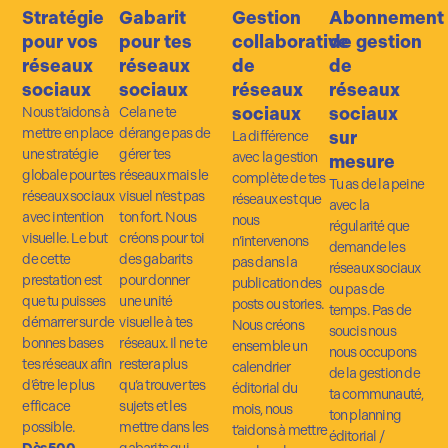
Stratégie
Gabarit
Gestion
Abonnement
pour vos
pour tes
collaborative
de gestion
réseaux
réseaux
de
de
sociaux
sociaux
réseaux
réseaux
sociaux
sociaux
Nous t’aidons à
Cela ne te
mettre en place
dérange pas de
sur
La différence
une stratégie
gérer tes
avec la gestion
mesure
globale pour tes
réseaux mais le
complète de tes
Tu as de la peine
réseaux sociaux
visuel n’est pas
réseaux est que
avec la
avec intention
ton fort. Nous
nous
régularité que
visuelle. Le but
créons pour toi
n’intervenons
demande les
de cette
des gabarits
pas dans la
réseaux sociaux
prestation est
pour donner
publication des
ou pas de
que tu puisses
une unité
posts ou stories.
temps. Pas de
démarrer sur de
visuelle à tes
Nous créons
soucis nous
bonnes bases
réseaux. Il ne te
ensemble un
nous occupons
tes réseaux afin
restera plus
calendrier
de la gestion de
d’être le plus
qu’a trouver tes
éditorial du
ta communauté,
efficace
sujets et les
mois, nous
ton planning
possible.
mettre dans les
t’aidons à mettre
éditorial /