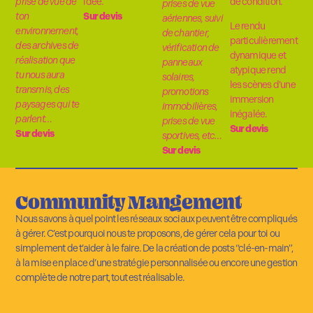
prise de vue de
idée.
de condition.
prises de vue
ton
Sur devis
aériennes, suivi
Le rendu
environnement,
de chantier,
particulièrement
des archives de
vérification de
dynamique et
réalisation que
panneaux
atypique rend
tu nous aura
solaires,
les scènes d’une
transmis, des
promotions
immersion
paysages qui te
immobilières,
inégalée.
parlent…
prises de vue
Sur devis
Sur devis
sportives, etc…
Sur devis
Community Mangement
Nous savons à quel point les réseaux sociaux peuvent être compliqués
à gérer. C’est pourquoi nous te proposons, de gérer cela pour toi ou
simplement de t’aider à le faire. De la création de posts “clé-en-main”,
à la mise en place d’une stratégie personnalisée ou encore une gestion
complète de notre part, tout est réalisable.