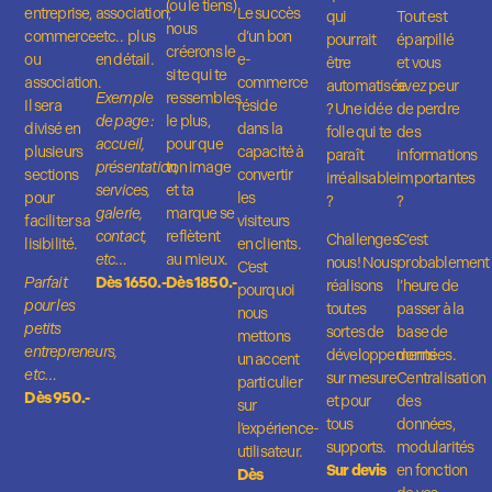
(ou le tiens)
entreprise,
association,
Le succès
qui
Tout est
nous
commerce
etc.. plus
d’un bon
pourrait
éparpillé
créerons le
ou
en détail.
e-
être
et vous
site qui te
association.
commerce
automatisée
avez peur
Exemple
ressembles
Il sera
réside
? Une idée
de perdre
de page :
le plus,
divisé en
dans la
folle qui te
des
accueil,
pour que
plusieurs
capacité à
paraît
informations
présentation,
ton image
sections
convertir
irréalisable
importantes
services,
et ta
pour
les
?
?
galerie,
marque se
faciliter sa
visiteurs
contact,
reflètent
Challenges-
C’est
lisibilité.
en clients.
etc…
au mieux.
nous! Nous
probablement
C’est
Parfait
Dès 1650.-
Dès 1850.-
réalisons
l’heure de
pourquoi
pour les
toutes
passer à la
nous
petits
sortes de
base de
mettons
entrepreneurs,
développements
données.
un accent
etc…
sur mesure
Centralisation
particulier
Dès 950.-
et pour
des
sur
tous
données,
l’expérience-
supports.
modularités
utilisateur.
Sur devis
en fonction
Dès