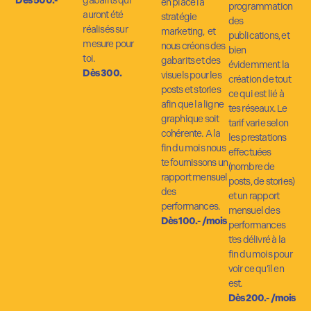
D
ès 500.-
gabarits qui
en place la
programmation
auront été
stratégie
des
réalisés sur
marketing, et
publications, et
mesure pour
nous créons des
bien
toi.
gabarits et des
évidemment la
Dès 300.
visuels pour les
création de tout
posts et stories
ce qui est lié à
afin que la ligne
tes réseaux. Le
graphique soit
tarif varie selon
cohérente. A la
les prestations
fin du mois nous
effectuées
te fournissons un
(nombre de
rapport mensuel
posts, de stories)
des
et un rapport
performances.
mensuel des
Dès 100.- /mois
performances
t’es délivré à la
fin du mois pour
voir ce qu’il en
est.
Dès 200.- /mois