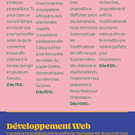
plusieurs
trois
recherches,
nous l’adaptons
propositions. Tu
propositions
propositions et
sur papeterie
peux dans un
d’affiches selon
enfin la
afin que tu aies
second temps
tes demandes.
modification de
une identité
en choisir une
Nous terminons
ta variante
visuelle
pour la modifier
évidement par
retenue afin de
complète et
selon ce qui te
les
te remettre une
professionnelle.
convient le
modifications
version parfaite
Cela peut être
mieux afin
de l’affiche que
pour
pour des cartes
d’arriver à la
tu auras retenu
l’impression.
de visites, du
remise du logo
afin d’obtenir le
Dès
500.-
papier à lettre,
en plusieurs
résultat attendu.
des enveloppes
formats.
Finalement nous
ou même tes
Dès 750.-
préparons le
factures.
rendu final pour
Dès
500.-
l’impression.
Dès 1000.-
Développement Web
L’un des principal atout des nouvelles technologies est de pouvoir nous