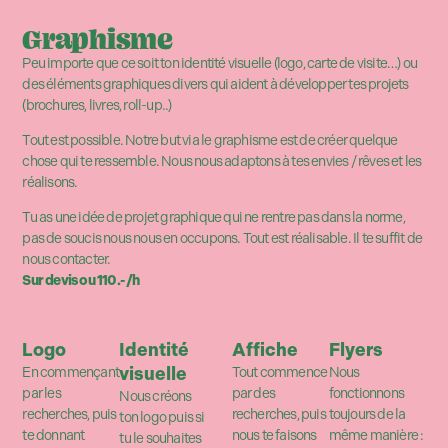
Graphisme
Peu importe que ce soit ton identité visuelle (logo, carte de visite…) ou
des éléments graphiques divers qui aident à développer tes projets
(brochures, livres, roll-up..)
Tout est possible. Notre but via le graphisme est de créer quelque
chose qui te ressemble. Nous nous adaptons à tes envies / rêves et les
réalisons.
Tu as une idée de projet graphique qui ne rentre pas dans la norme,
pas de soucis nous nous en occupons. Tout est réalisable. Il te suffit de
nous contacter.
Sur devis ou 110.- /h
Logo
Identité
Affiche
Flyers
visuelle
En commençant
Tout commence
Nous
par les
par des
fonctionnons
Nous créons
recherches, puis
recherches, puis
toujours de la
ton logo puis si
te donnant
nous te faisons
même manière :
tu le souhaites