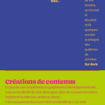
de vos
1950.-
besoins,
accès aisé
et
sécurisé.
Voilà
quelques-
uns des
avantages
des
systèmes
de
données
Sur devis
Créations de contenus
En plus de nos compétences en graphisme et développement web,
nous avons décidé de nous développer dans de nouveaux domaines :
la photo et la vidéo (via caméra ou drone).
Cela nous permet de pouvoir créer ton identité de A à Z en te