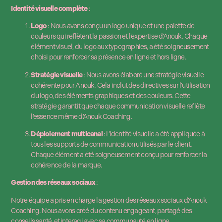
Identité visuelle complète
:
Logo
: Nous avons conçu un logo unique et une palette de
couleurs qui reflètent la passion et l’expertise d’Anouk. Chaque
élément visuel, du logo aux typographies, a été soigneusement
choisi pour renforcer sa présence en ligne et hors ligne.
Stratégie visuelle
: Nous avons élaboré une stratégie visuelle
cohérente pour Anouk. Cela inclut des directives sur l’utilisation
du logo, des éléments graphiques et des couleurs. Cette
stratégie garantit que chaque communication visuelle reflète
l’essence même d’Anouk Coaching.
Déploiement multicanal
: L’identité visuelle a été appliquée à
tous les supports de communication utilisés par le client.
Chaque élément a été soigneusement conçu pour renforcer la
cohérence de la marque.
Gestion des réseaux sociaux
:
Notre équipe a pris en charge la gestion des réseaux sociaux d’Anouk
Coaching. Nous avons créé du contenu engageant, partagé des
conseils santé, et interagi avec sa communauté en ligne.