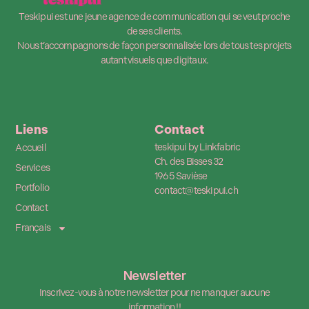
Teskipui est une jeune agence de communication qui se veut proche
de ses clients.
Nous t’accompagnons de façon personnalisée lors de tous tes projets
autant visuels que digitaux.
Liens
Contact
teskipui by Linkfabric
Accueil
Ch. des Bisses 32
Services
1965 Savièse
Portfolio
contact@teskipui.ch
Contact
Français
Newsletter
Inscrivez-vous à notre newsletter pour ne manquer aucune
information !!